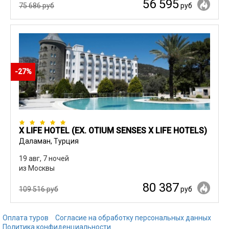
56 595
75 686 руб
руб
-27%
X LIFE HOTEL (EX. OTIUM SENSES X LIFE HOTELS)
Даламан, Турция
19 авг, 7 ночей
из Москвы
80 387
109 516 руб
руб
Оплата туров
Согласие на обработку персональных данных
Политика конфиденциальности